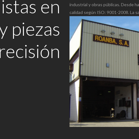
istas en
industrial y obras públicas. Desde
calidad según ISO: 9001-2008. La sat
y piezas
recisión