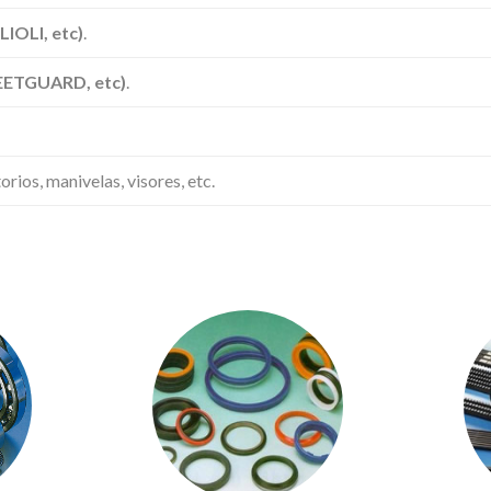
IOLI, etc)
.
EETGUARD, etc)
.
ios, manivelas, visores, etc.